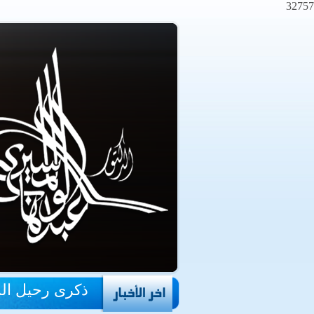
32757
ذكرى رحيل ال