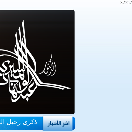
32757
ذكرى رحيل ال