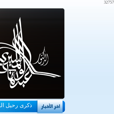
32757
ذكرى رحيل ال